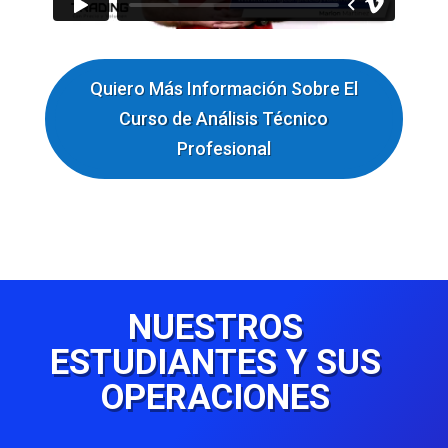
Quiero Más Información Sobre El
Curso de Análisis Técnico
Profesional
NUESTROS
ESTUDIANTES Y SUS
OPERACIONES