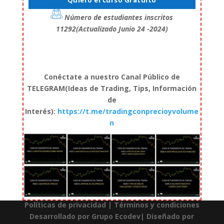
Número de estudiantes inscritos
11292(Actualizado Junio 24 -2024)
Conéctate a nuestro Canal Público de
TELEGRAM(Ideas de Trading, Tips, Información
de
Interés):
https://t.me/tradingconprecioyvolume
n
Políticas de privacidad
|
Términos y condiciones
Desarrollado por
Grupo Ecodev
| Diseñado por